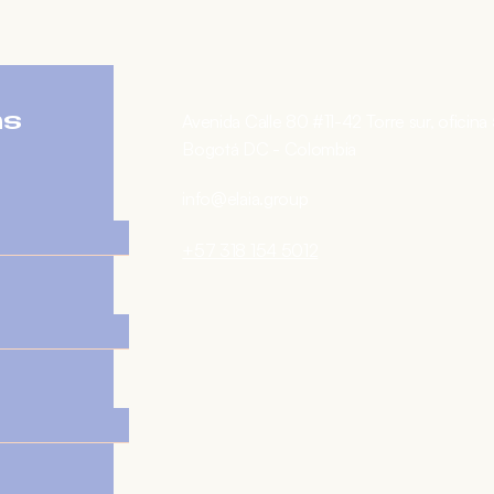
Avenida Calle 80 #11-42 Torre sur, oficina
as
Bogotá DC - Colombia
info@elaia.group
+57 318 154 5012