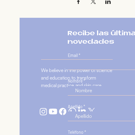
Recibe las últim
novedades
Email
We believe in the power of science
and education to transform
Nombre
medical practice and skin care.
Apellido
Teléfono