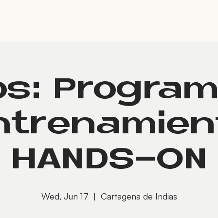
Talleres
VIVACY
WIQO
APTOS
KARISMA
C
os: Program
ntrenamien
HANDS-ON
Wed, Jun 17
  |  
Cartagena de Indias