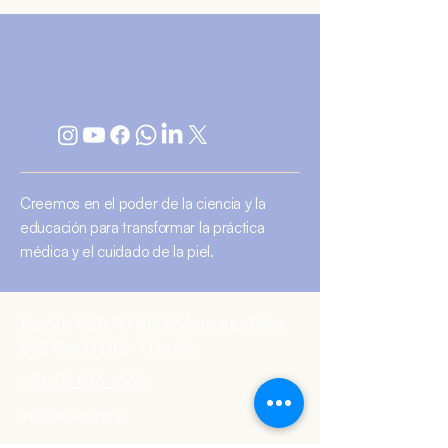
Creemos en el poder de la ciencia y la
educación para transformar la práctica
médica y el cuidado de la piel.
Avenida Calle 80 #11-42 Torre sur, oficina
502 Bogotá D.C. - Colombia
+57 315 946 7669
info@elaia.group