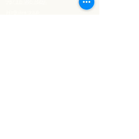
+57 315 946 7669
info@elaia.group
Términos y condiciones
Política de privacidad
Política de cookies
© 2025 por Elaia Dermascience.
Recibe las últimas
novedades
Email
Nombre