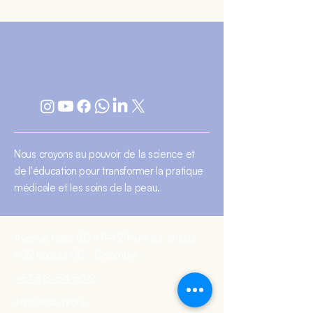
Nous croyons au pouvoir de la science et
de l'éducation pour transformer la pratique
médicale et les soins de la peau.
Avenue Calle 80 #11-42 Torre sur, oficina
502 Bogotá DC - Colombie
+57 318 154 5012
info@elaia.group